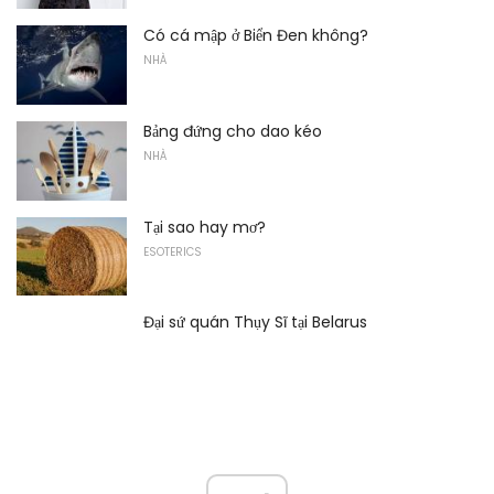
Có cá mập ở Biển Đen không?
NHÀ
Bảng đứng cho dao kéo
NHÀ
Tại sao hay mơ?
ESOTERICS
Đại sứ quán Thụy Sĩ tại Belarus