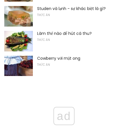
Studen và lạnh - sự khác biệt là gì?
THỨC ĂN
Làm thế nào để hút cá thu?
THỨC ĂN
Cowberry với mật ong
THỨC ĂN
ad