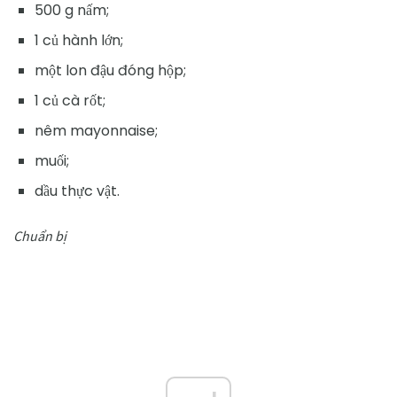
500 g nấm;
1 củ hành lớn;
một lon đậu đóng hộp;
1 củ cà rốt;
nêm mayonnaise;
muối;
dầu thực vật.
Chuẩn bị