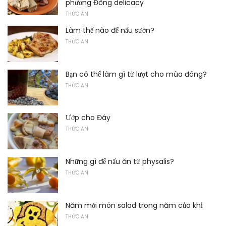
phương Đông delicacy
THỨC ĂN
Làm thế nào để nấu sườn?
THỨC ĂN
Bạn có thể làm gì từ lượt cho mùa đông?
THỨC ĂN
Ướp cho Đáy
THỨC ĂN
Những gì để nấu ăn từ physalis?
THỨC ĂN
Năm mới món salad trong năm của khỉ
THỨC ĂN