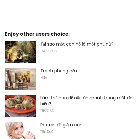
Enjoy other users choice:
Tại sao một con hổ là một phụ nữ?
ESOTERICS
Tranh phông nền
NHÀ
Làm thế nào để nấu ăn manti trong một đa
biến?
THỨC ĂN
Protein để giảm cân
THỂ DỤC