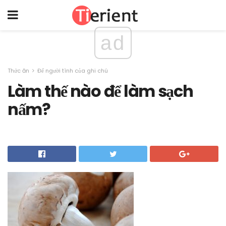
ad
Thức ăn
Để người tình của ghi chú
Làm thế nào để làm sạch
nấm?