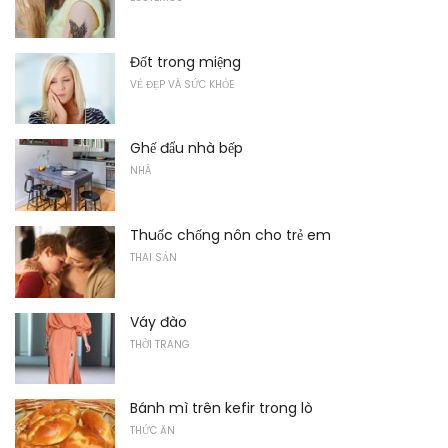
Đốt trong miệng
VẺ ĐẸP VÀ SỨC KHỎE
Ghế đẩu nhà bếp
NHÀ
Thuốc chống nôn cho trẻ em
THAI SẢN
Váy đào
THỜI TRANG
Bánh mì trên kefir trong lò
THỨC ĂN