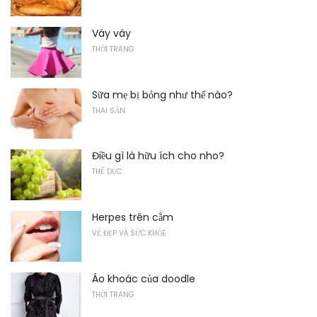
Váy váy
THỜI TRANG
Sữa mẹ bị bỏng như thế nào?
THAI SẢN
Điều gì là hữu ích cho nho?
THỂ DỤC
Herpes trên cằm
VẺ ĐẸP VÀ SỨC KHỎE
Áo khoác của doodle
THỜI TRANG