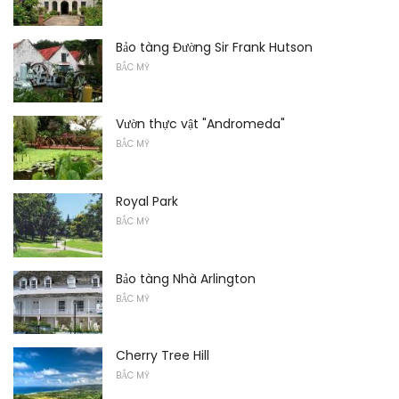
Bảo tàng Đường Sir Frank Hutson
BẮC MỸ
Vườn thực vật "Andromeda"
BẮC MỸ
Royal Park
BẮC MỸ
Bảo tàng Nhà Arlington
BẮC MỸ
Cherry Tree Hill
BẮC MỸ