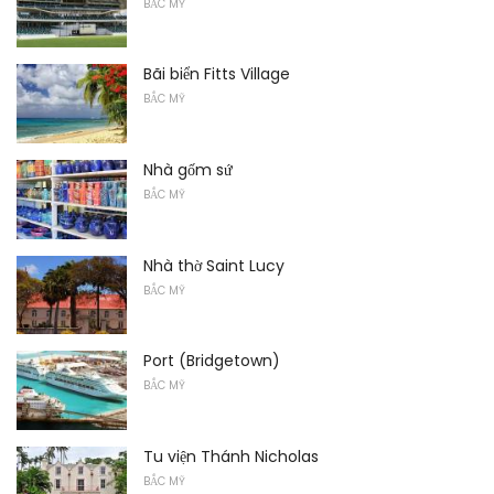
BẮC MỸ
Bãi biển Fitts Village
BẮC MỸ
Nhà gốm sứ
BẮC MỸ
Nhà thờ Saint Lucy
BẮC MỸ
Port (Bridgetown)
BẮC MỸ
Tu viện Thánh Nicholas
BẮC MỸ