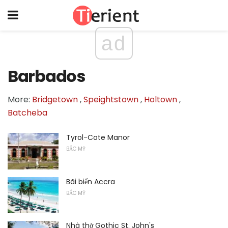
ad
Barbados
More:
Bridgetown
,
Speightstown
,
Holtown
,
Batcheba
Tyrol-Cote Manor
BẮC MỸ
Bãi biển Accra
BẮC MỸ
Nhà thờ Gothic St. John's