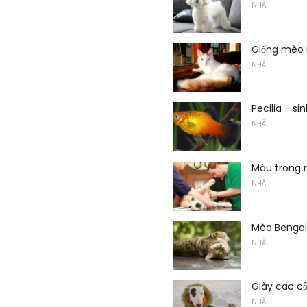
NHÀ
Giống mèo n
NHÀ
Pecilia - si
NHÀ
Máu trong n
NHÀ
Mèo Bengal
NHÀ
Giày cao c
NHÀ