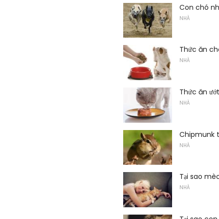
Con chó nha
NHÀ
Thức ăn ch
NHÀ
Thức ăn ướ
NHÀ
Chipmunk t
NHÀ
Tại sao mèo 
NHÀ
Tại sao con