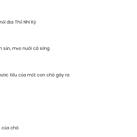
ội địa Thổ Nhĩ Kỳ
nh sản, mẹo nuôi cá sống
ước tiểu của một con chó gây ra
ổ của chó