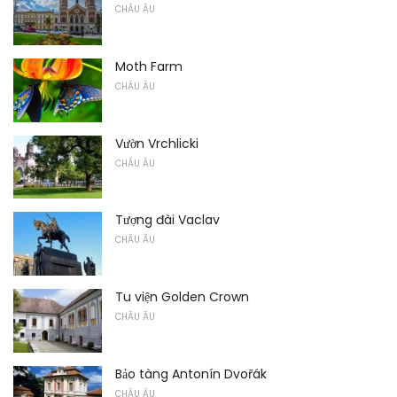
CHÂU ÂU
Moth Farm
CHÂU ÂU
Vườn Vrchlicki
CHÂU ÂU
Tượng đài Vaclav
CHÂU ÂU
Tu viện Golden Crown
CHÂU ÂU
Bảo tàng Antonín Dvořák
CHÂU ÂU