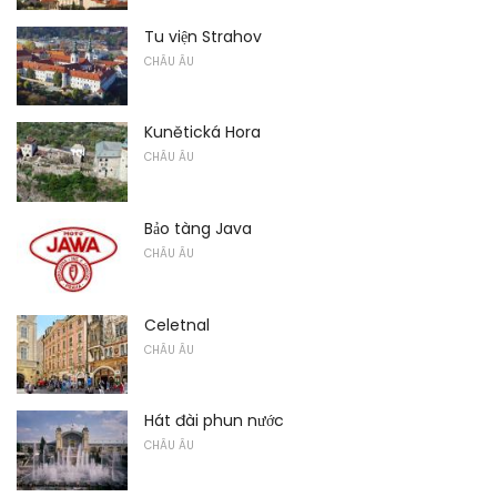
Tu viện Strahov
CHÂU ÂU
Kunětická Hora
CHÂU ÂU
Bảo tàng Java
CHÂU ÂU
Celetnal
CHÂU ÂU
Hát đài phun nước
CHÂU ÂU