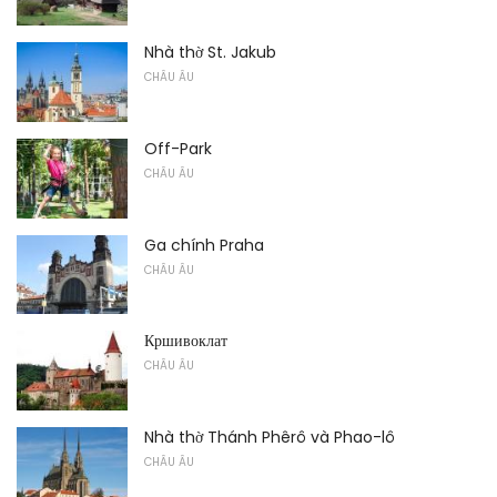
Nhà thờ St. Jakub
CHÂU ÂU
Off-Park
CHÂU ÂU
Ga chính Praha
CHÂU ÂU
Кршивоклат
CHÂU ÂU
Nhà thờ Thánh Phêrô và Phao-lô
CHÂU ÂU