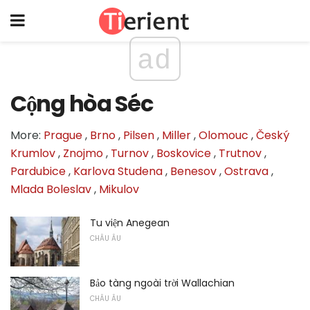
ad
Cộng hòa Séc
More:
Prague
,
Brno
,
Pilsen
,
Miller
,
Olomouc
,
Český
Krumlov
,
Znojmo
,
Turnov
,
Boskovice
,
Trutnov
,
Pardubice
,
Karlova Studena
,
Benesov
,
Ostrava
,
Mlada Boleslav
,
Mikulov
Tu viện Anegean
CHÂU ÂU
Bảo tàng ngoài trời Wallachian
CHÂU ÂU