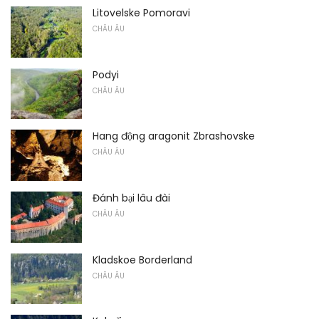
Litovelske Pomoravi
CHÂU ÂU
Podyi
CHÂU ÂU
Hang động aragonit Zbrashovske
CHÂU ÂU
Đánh bại lâu đài
CHÂU ÂU
Kladskoe Borderland
CHÂU ÂU