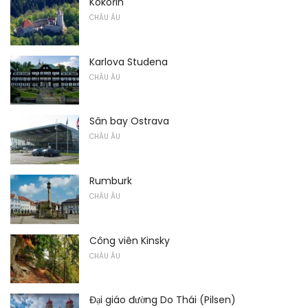
Kokořin
CHÂU ÂU
Karlova Studena
CHÂU ÂU
Sân bay Ostrava
CHÂU ÂU
Rumburk
CHÂU ÂU
Công viên Kinsky
CHÂU ÂU
Đại giáo đường Do Thái (Pilsen)