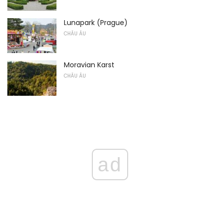
Lunapark (Prague)
CHÂU ÂU
Moravian Karst
CHÂU ÂU
ad