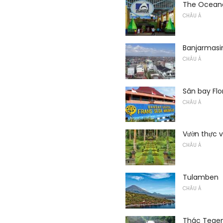
The Oceana
CHÂU Á
Banjarmasi
CHÂU Á
Sân bay Flo
CHÂU Á
Vườn thực vậ
CHÂU Á
Tulamben
CHÂU Á
Thác Tege