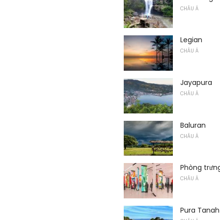
CHÂU Á
Legian
CHÂU Á
Jayapura
CHÂU Á
Baluran
CHÂU Á
Phòng trưng
CHÂU Á
Pura Tanah