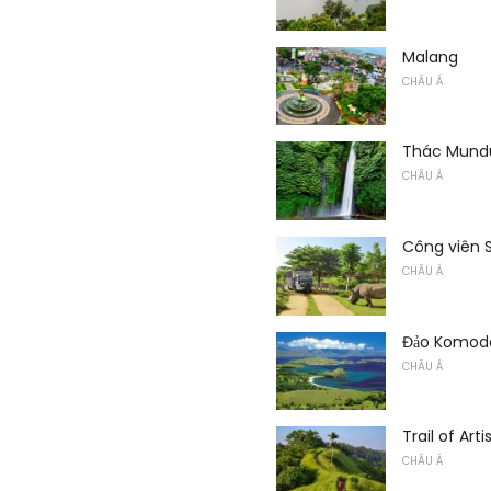
Malang
CHÂU Á
Thác Mund
CHÂU Á
Công viên S
CHÂU Á
Đảo Komod
CHÂU Á
Trail of Arti
CHÂU Á