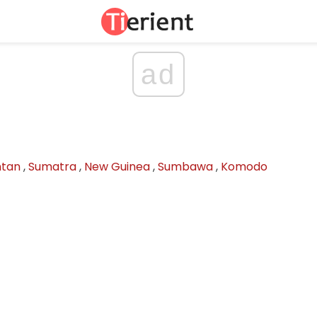
ad
ntan
,
Sumatra
,
New Guinea
,
Sumbawa
,
Komodo