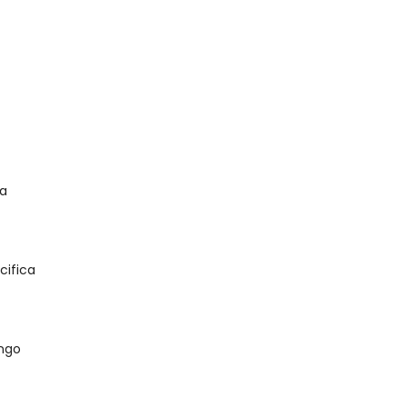
a
cifica
ngo