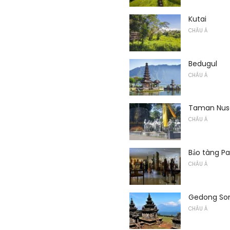
Kutai
CHÂU Á
Bedugul
CHÂU Á
Taman Nus
CHÂU Á
Bảo tàng Pa
CHÂU Á
Gedong So
CHÂU Á