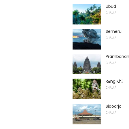
Ubud
CHÂU Á
Semeru
CHÂU Á
Prambana
CHÂU Á
Rừng Khỉ
CHÂU Á
Sidoarjo
CHÂU Á