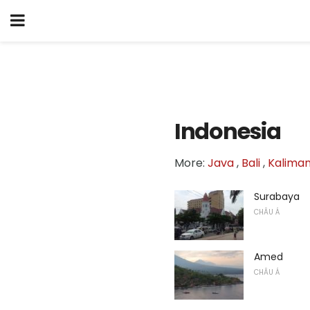
Indonesia
More:
Java
,
Bali
,
Kalima
Surabaya
CHÂU Á
Amed
CHÂU Á