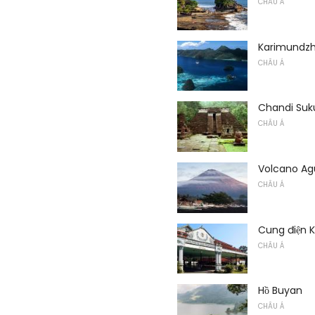
CHÂU Á
Karimundz
CHÂU Á
Chandi Suk
CHÂU Á
Volcano A
CHÂU Á
Cung điện 
CHÂU Á
Hồ Buyan
CHÂU Á