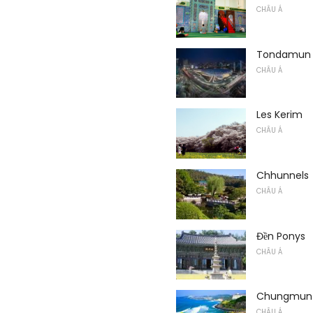
CHÂU Á
Tondamun P
CHÂU Á
Les Kerim
CHÂU Á
Chhunnels
CHÂU Á
Đền Ponys
CHÂU Á
Chungmun
CHÂU Á