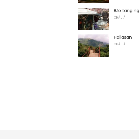
Bảo tàng ng
CHÂU Á
Hallasan
CHÂU Á