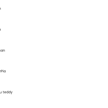
n
à
san
rPia
ấu teddy