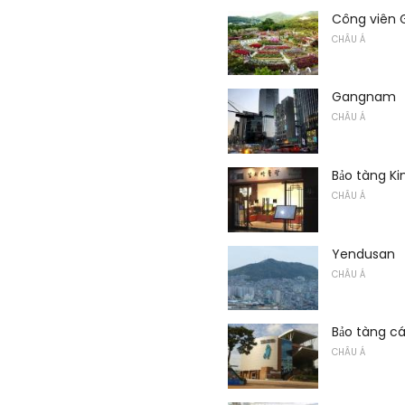
Công viên 
CHÂU Á
Gangnam
CHÂU Á
Bảo tàng K
CHÂU Á
Yendusan
CHÂU Á
Bảo tàng cá
CHÂU Á