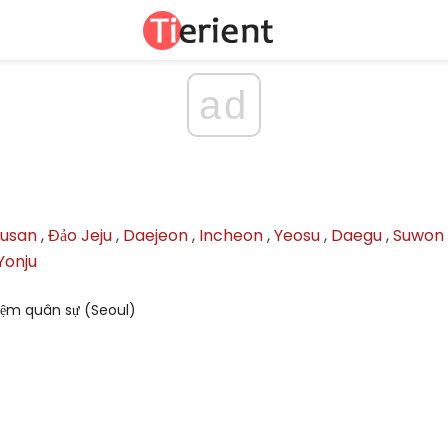
ad
usan
,
Đảo Jeju
,
Daejeon
,
Incheon
,
Yeosu
,
Daegu
,
Suwon
Yonju
iệm quân sự (Seoul)