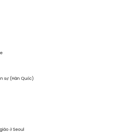
te
ân sự (Hàn Quốc)
 giáo ở Seoul