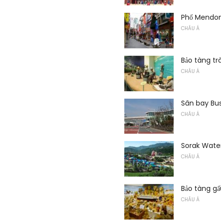
Phố Mendo
CHÂU Á
Bảo tàng tr
CHÂU Á
Sân bay Bu
CHÂU Á
Sorak Wate
CHÂU Á
Bảo tàng g
CHÂU Á