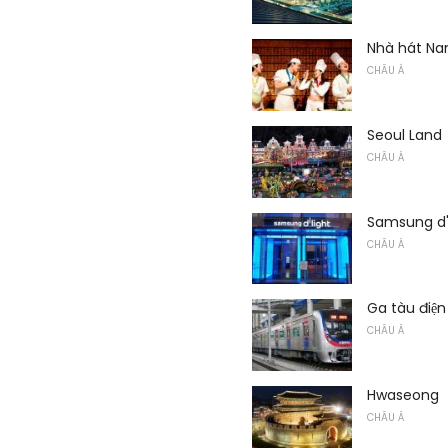
Nhà hát Na
CHÂU Á
Seoul Land
CHÂU Á
Samsung d'
CHÂU Á
Ga tàu điệ
CHÂU Á
Hwaseong
CHÂU Á