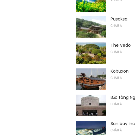
Pusoksa
CHÂU Á
The Vedo
CHÂU Á
Kobuxon
CHÂU Á
Bảo tàng Ng
CHÂU Á
Sân bay In
CHÂU Á