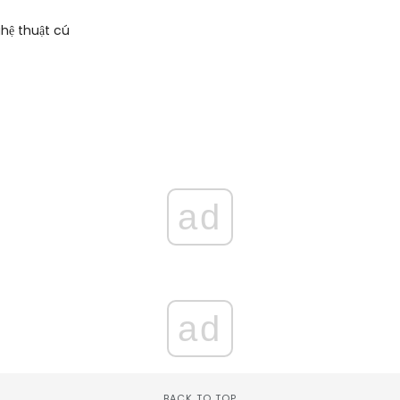
hệ thuật cú
ad
ad
BACK TO TOP