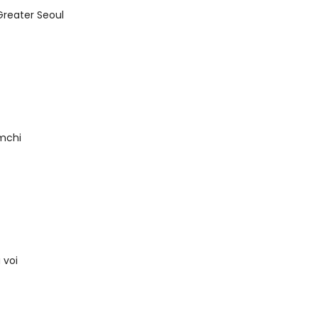
Greater Seoul
imchi
 voi