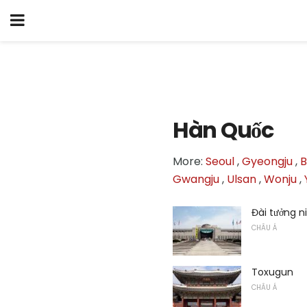
Hàn Quốc
More:
Seoul
,
Gyeongju
,
B
Gwangju
,
Ulsan
,
Wonju
,
Đài tưởng n
CHÂU Á
Toxugun
CHÂU Á