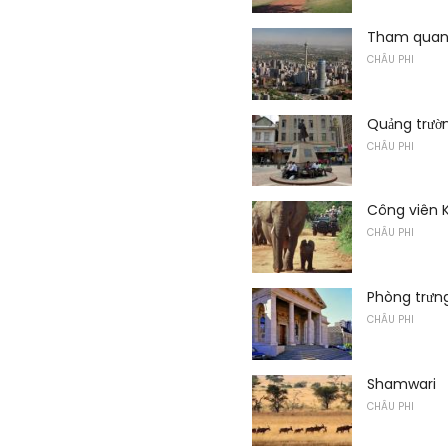
Tham quan
CHÂU PHI
Quảng trườ
CHÂU PHI
Công viên 
CHÂU PHI
Phòng trưn
CHÂU PHI
Shamwari
CHÂU PHI