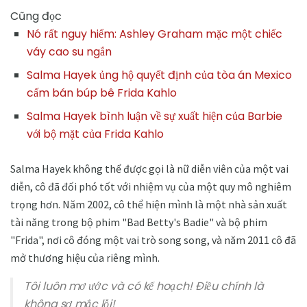
Cũng đọc
Nó rất nguy hiểm: Ashley Graham mặc một chiếc
váy cao su ngắn
Salma Hayek ủng hộ quyết định của tòa án Mexico
cấm bán búp bê Frida Kahlo
Salma Hayek bình luận về sự xuất hiện của Barbie
với bộ mặt của Frida Kahlo
Salma Hayek không thể được gọi là nữ diễn viên của một vai
diễn, cô đã đối phó tốt với nhiệm vụ của một quy mô nghiêm
trọng hơn. Năm 2002, cô thể hiện mình là một nhà sản xuất
tài năng trong bộ phim "Bad Betty's Badie" và bộ phim
"Frida", nơi cô đóng một vai trò song song, và năm 2011 cô đã
mở thương hiệu của riêng mình.
Tôi luôn mơ ước và có kế hoạch! Điều chính là
không sợ mắc lỗi!