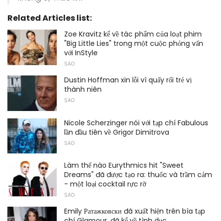
Related Articles list:
Zoe Kravitz kể về tác phẩm của loạt phim
"Big Little Lies" trong một cuộc phỏng vấn
với InStyle
SAO
Dustin Hoffman xin lỗi vì quấy rối trẻ vị
thành niên
SAO
Nicole Scherzinger nói với tạp chí Fabulous
lần đầu tiên về Grigor Dimitrova
SAO
Làm thế nào Eurythmics hit "Sweet
Dreams" đã được tạo ra: thuốc và trầm cảm
- một loại cocktail rực rỡ
SAO
Emily Ратажковски đã xuất hiện trên bìa tạp
chí Glamour, đã kể về tình dục