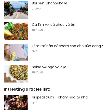
Bãi biển Sihanoukville
CHÂU Á
Cà tím với cà chua và tỏi
THỨC ĂN
Làm thế nào để chăm sóc cho trần căng?
NHÀ
Salad với ngô và gạo
THỨC ĂN
Intresting articles list:
Hippeastrum - chăm sóc tại nhà
NHÀ