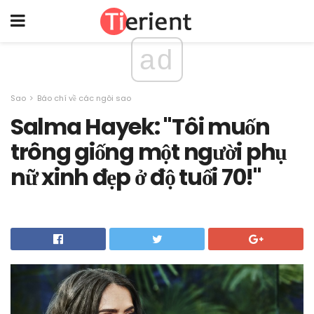
ad
Sao
Báo chí về các ngôi sao
Salma Hayek: "Tôi muốn
trông giống một người phụ
nữ xinh đẹp ở độ tuổi 70!"