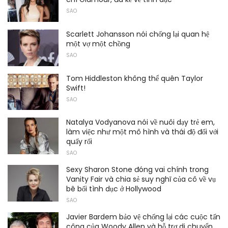
SAO
Scarlett Johansson nói chống lại quan hệ
một vợ một chồng
SAO
Tom Hiddleston không thể quên Taylor
Swift!
SAO
Natalya Vodyanova nói về nuôi dạy trẻ em,
làm việc như một mô hình và thái độ đối với
quấy rối
SAO
Sexy Sharon Stone đóng vai chính trong
Vanity Fair và chia sẻ suy nghĩ của cô về vụ
bê bối tình dục ở Hollywood
SAO
Javier Bardem bảo vệ chống lại các cuộc tấn
công của Woody Allen và hỗ trợ di chuyển