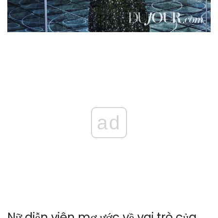
ad
Nữ diễn viên mơ ước về vai trò của