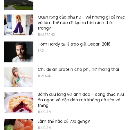
Quần rộng của phụ nữ - với những gì để mặc
và làm thế nào để tạo ra hình ảnh thời
trang?
THỜI TRANG
Tom Hardy tại lễ trao giải Oscar-2016
SAO
Chế độ ăn protein cho phụ nữ mang thai
THAI SẢN
Bánh đậu lăng với anh đào - công thức nấu
ăn ngon và độc đáo mà không có sữa và
trứng
THỨC ĂN
Làm thế nào để ướp gừng?
THỨC ĂN