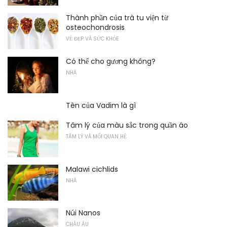
Thành phần của trà tu viện từ
osteochondrosis
VẺ ĐẸP VÀ SỨC KHỎE
Có thể cho gương không?
NHÀ
Tên của Vadim là gì
Tâm lý của màu sắc trong quần áo
TÂM LÝ VÀ MỐI QUAN HỆ
Malawi cichlids
NHÀ
Núi Nanos
CHÂU ÂU