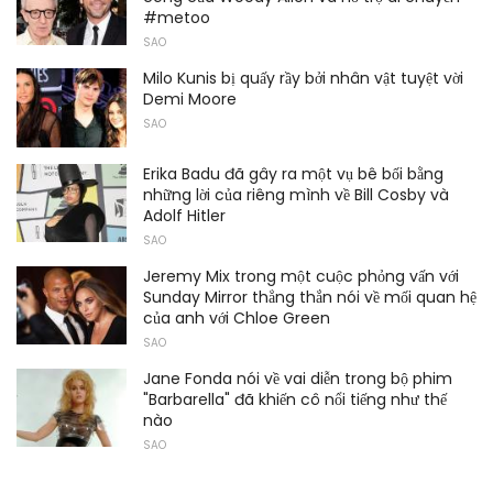
#metoo
SAO
Milo Kunis bị quấy rầy bởi nhân vật tuyệt vời
Demi Moore
SAO
Erika Badu đã gây ra một vụ bê bối bằng
những lời của riêng mình về Bill Cosby và
Adolf Hitler
SAO
Jeremy Mix trong một cuộc phỏng vấn với
Sunday Mirror thẳng thắn nói về mối quan hệ
của anh với Chloe Green
SAO
Jane Fonda nói về vai diễn trong bộ phim
"Barbarella" đã khiến cô nổi tiếng như thế
nào
SAO