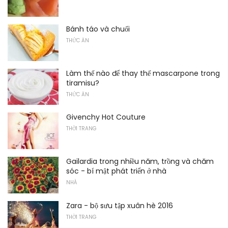
Bánh táo và chuối
THỨC ĂN
Làm thế nào để thay thế mascarpone trong
tiramisu?
THỨC ĂN
Givenchy Hot Couture
THỜI TRANG
Gailardia trong nhiều năm, trồng và chăm
sóc - bí mật phát triển ở nhà
NHÀ
Zara - bộ sưu tập xuân hè 2016
THỜI TRANG