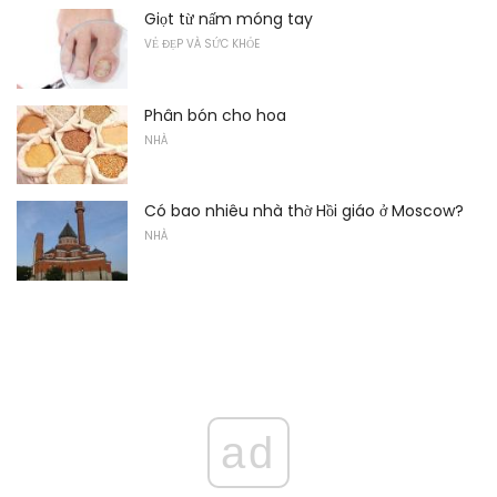
Giọt từ nấm móng tay
VẺ ĐẸP VÀ SỨC KHỎE
Phân bón cho hoa
NHÀ
Có bao nhiêu nhà thờ Hồi giáo ở Moscow?
NHÀ
ad