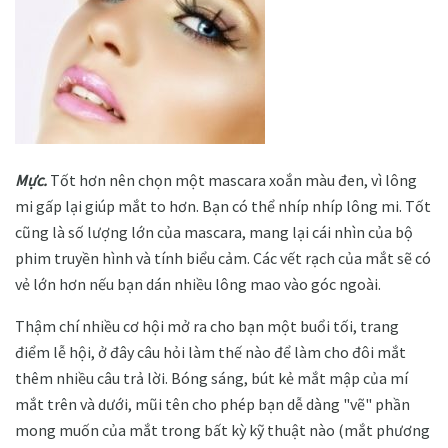
Mực.
Tốt hơn nên chọn một mascara xoắn màu đen, vì lông
mi gấp lại giúp mắt to hơn. Bạn có thể nhíp nhíp lông mi. Tốt
cũng là số lượng lớn của mascara, mang lại cái nhìn của bộ
phim truyền hình và tính biểu cảm. Các vết rạch của mắt sẽ có
vẻ lớn hơn nếu bạn dán nhiều lông mao vào góc ngoài.
Thậm chí nhiều cơ hội mở ra cho bạn một buổi tối, trang
điểm lễ hội, ở đây câu hỏi làm thế nào để làm cho đôi mắt
thêm nhiều câu trả lời. Bóng sáng, bút kẻ mắt mập của mí
mắt trên và dưới, mũi tên cho phép bạn dễ dàng "vẽ" phần
mong muốn của mắt trong bất kỳ kỹ thuật nào (mắt phương