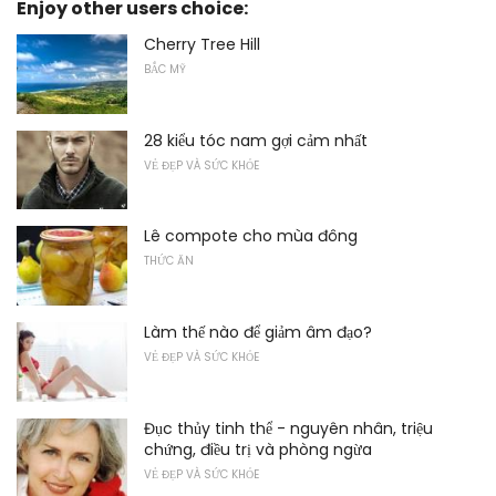
Enjoy other users choice:
Cherry Tree Hill
BẮC MỸ
28 kiểu tóc nam gợi cảm nhất
VẺ ĐẸP VÀ SỨC KHỎE
Lê compote cho mùa đông
THỨC ĂN
Làm thế nào để giảm âm đạo?
VẺ ĐẸP VÀ SỨC KHỎE
Đục thủy tinh thể - nguyên nhân, triệu
chứng, điều trị và phòng ngừa
VẺ ĐẸP VÀ SỨC KHỎE