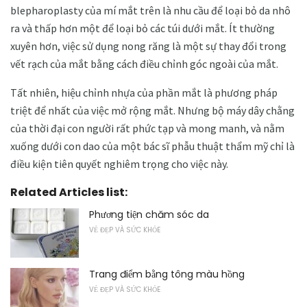
blepharoplasty của mí mắt trên là nhu cầu để loại bỏ da nhô
ra và thấp hơn một để loại bỏ các túi dưới mắt. Ít thường
xuyên hơn, việc sử dụng nong răng là một sự thay đổi trong
vết rạch của mắt bằng cách điều chỉnh góc ngoài của mắt.
Tất nhiên, hiệu chỉnh nhựa của phần mắt là phương pháp
triệt để nhất của việc mở rộng mắt. Nhưng bộ máy dây chằng
của thời đại con người rất phức tạp và mong manh, và nằm
xuống dưới con dao của một bác sĩ phẫu thuật thẩm mỹ chỉ là
điều kiện tiên quyết nghiêm trọng cho việc này.
Related Articles list:
Phương tiện chăm sóc da
VẺ ĐẸP VÀ SỨC KHỎE
Trang điểm bằng tông màu hồng
VẺ ĐẸP VÀ SỨC KHỎE