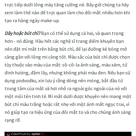
trực tiếp dưới lông mày tăng cường nó. Bây giờ chúng ta hãy
xem làm thế nào để trực quan làm cho đôi mắt nhiều hơn khi
tạo ra hàng ngày make-up.
Dây hoặc bút chì?
Bạn có thể sử dụng cả hai, và quan trọng
hơn - nó đúng. Hầu hết các nghệ sĩ trang điểm khuyên bạn
nên đặt mí mắt trên bằng bút chì, để lại đường kẻ bóng mờ
càng gần với lông mi càng tốt. Màu sắc của bút chì được chọn
tùy thuộc vào màu của mắt: sô-cô-la ánh sáng, màu xám, tử
đinh hương, đầm lầy, nhưng không phải màu đen. Nếu bạn sử
dụng podvodku, xin lưu ý rằng dòng nên mỏng, bắt đầu từ
trung tâm của mắt và hơi nhô ra ngoài góc ngoài của nó với
một mũi tên tinh tế. Mí mắt dưới được khuyên nên mang một
bút chì màu trắng hoặc rất nhẹ với một ánh mắt ngọc trai, vì
nó giúp tạo ra hiệu ứng của đôi mắt to và cho chúng ánh sáng
rạng rỡ.