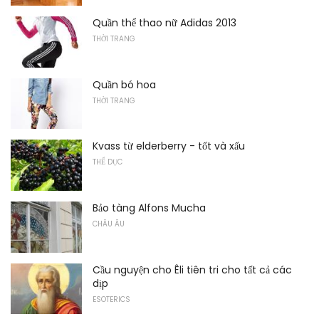
Quần thể thao nữ Adidas 2013
THỜI TRANG
Quần bó hoa
THỜI TRANG
Kvass từ elderberry - tốt và xấu
THỂ DỤC
Bảo tàng Alfons Mucha
CHÂU ÂU
Cầu nguyện cho Êli tiên tri cho tất cả các
dịp
ESOTERICS