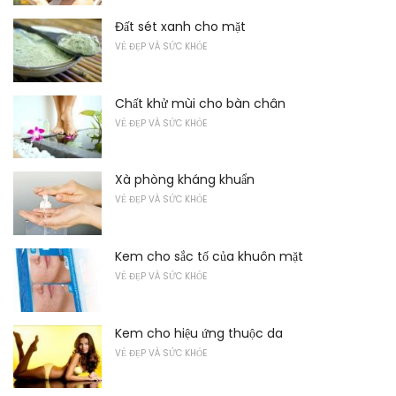
Đất sét xanh cho mặt
VẺ ĐẸP VÀ SỨC KHỎE
Chất khử mùi cho bàn chân
VẺ ĐẸP VÀ SỨC KHỎE
Xà phòng kháng khuẩn
VẺ ĐẸP VÀ SỨC KHỎE
Kem cho sắc tố của khuôn mặt
VẺ ĐẸP VÀ SỨC KHỎE
Kem cho hiệu ứng thuộc da
VẺ ĐẸP VÀ SỨC KHỎE