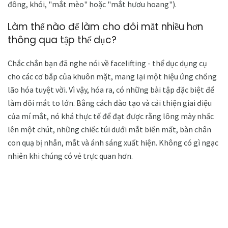
đông, khói, "mắt mèo" hoặc "mắt hươu hoang").
Làm thế nào để làm cho đôi mắt nhiều hơn
thông qua tập thể dục?
Chắc chắn bạn đã nghe nói về facelifting - thể dục dụng cụ
cho các cơ bắp của khuôn mặt, mang lại một hiệu ứng chống
lão hóa tuyệt vời. Vì vậy, hóa ra, có những bài tập đặc biệt để
làm đôi mắt to lớn. Bằng cách đào tạo và cải thiện giai điệu
của mí mắt, nó khá thực tế để đạt được rằng lông mày nhấc
lên một chút, những chiếc túi dưới mắt biến mất, bàn chân
con quạ bị nhẵn, mắt và ánh sáng xuất hiện. Không có gì ngạc
nhiên khi chúng có vẻ trực quan hơn.