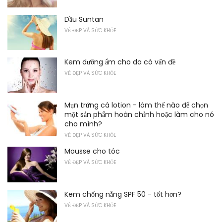
Dầu Suntan
VẺ ĐẸP VÀ SỨC KHỎE
Kem dưỡng ẩm cho da có vấn đề
VẺ ĐẸP VÀ SỨC KHỎE
Mụn trứng cá lotion - làm thế nào để chọn
một sản phẩm hoàn chỉnh hoặc làm cho nó
cho mình?
VẺ ĐẸP VÀ SỨC KHỎE
Mousse cho tóc
VẺ ĐẸP VÀ SỨC KHỎE
Kem chống nắng SPF 50 - tốt hơn?
VẺ ĐẸP VÀ SỨC KHỎE