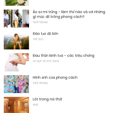
Áo sơ mi trắng - làm thế nào và với những
gì mặc để trông phong cách?
THỜI TRANG
Đào tạo độ bền
THỂ DỤC
Đau thần kinh tọa - các triệu chứng
VẺ ĐẸP VÀ SỨC KHỎE
Hình ảnh của phong cách
THỜI TRANG
Lót trong nội thất
NHÀ