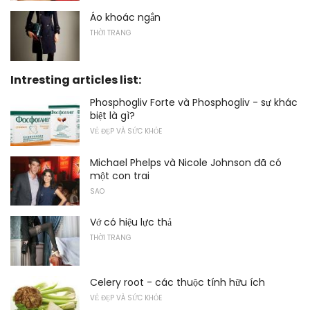
Áo khoác ngắn
THỜI TRANG
Intresting articles list:
Phosphogliv Forte và Phosphogliv - sự khác
biệt là gì?
VẺ ĐẸP VÀ SỨC KHỎE
Michael Phelps và Nicole Johnson đã có
một con trai
SAO
Vớ có hiệu lực thả
THỜI TRANG
Celery root - các thuộc tính hữu ích
VẺ ĐẸP VÀ SỨC KHỎE