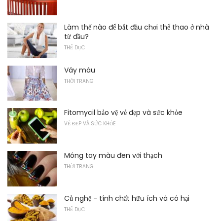
Làm thế nào để bắt đầu chơi thể thao ở nhà
từ đầu?
THỂ DỤC
Váy màu
THỜI TRANG
Fitomycil bảo vệ vẻ đẹp và sức khỏe
VẺ ĐẸP VÀ SỨC KHỎE
Móng tay màu đen với thạch
THỜI TRANG
Củ nghệ - tính chất hữu ích và có hại
THỂ DỤC