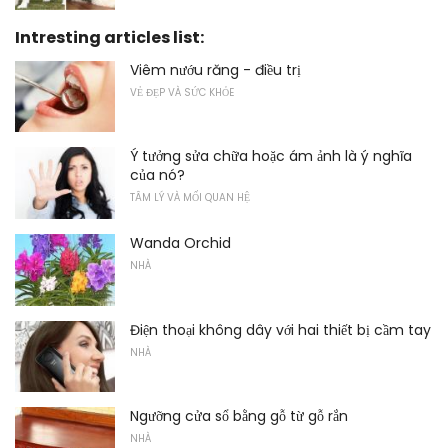
Intresting articles list:
Viêm nướu răng - điều trị
VẺ ĐẸP VÀ SỨC KHỎE
Ý tưởng sửa chữa hoặc ám ảnh là ý nghĩa
của nó?
TÂM LÝ VÀ MỐI QUAN HỆ
Wanda Orchid
NHÀ
Điện thoại không dây với hai thiết bị cầm tay
NHÀ
Ngưỡng cửa sổ bằng gỗ từ gỗ rắn
NHÀ