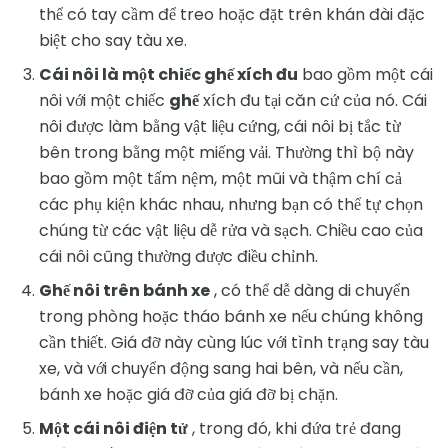
thể có tay cầm để treo hoặc đặt trên khán đài đặc
biệt cho say tàu xe.
Cái nôi là một chiếc ghế xích đu
bao gồm một cái
nôi với một chiếc
ghế
xích đu tại căn cứ của nó. Cái
nôi được làm bằng vật liệu cứng, cái nôi bị tắc từ
bên trong bằng một miếng vải. Thường thì bộ này
bao gồm một tấm nệm, một mũi và thậm chí cả
các phụ kiện khác nhau, nhưng bạn có thể tự chọn
chúng từ các vật liệu dễ rửa và sạch. Chiều cao của
cái nôi cũng thường được điều chỉnh.
Ghế nôi trên bánh xe
, có thể dễ dàng di chuyển
trong phòng hoặc tháo bánh xe nếu chúng không
cần thiết. Giá đỡ này cùng lúc với tình trạng say tàu
xe, và với chuyển động sang hai bên, và nếu cần,
bánh xe hoặc giá đỡ của giá đỡ bị chặn.
Một cái nôi điện tử
, trong đó, khi đứa trẻ đang