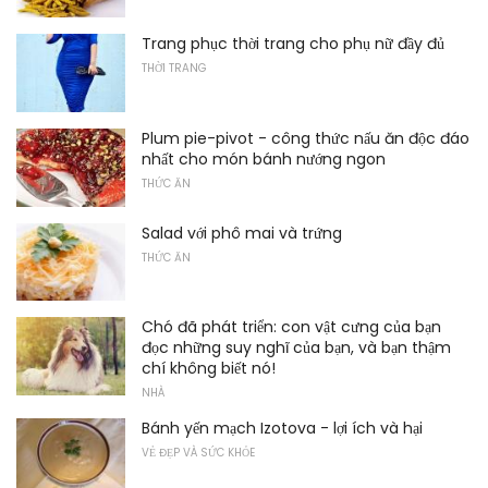
Trang phục thời trang cho phụ nữ đầy đủ
THỜI TRANG
Plum pie-pivot - công thức nấu ăn độc đáo
nhất cho món bánh nướng ngon
THỨC ĂN
Salad với phô mai và trứng
THỨC ĂN
Chó đã phát triển: con vật cưng của bạn
đọc những suy nghĩ của bạn, và bạn thậm
chí không biết nó!
NHÀ
Bánh yến mạch Izotova - lợi ích và hại
VẺ ĐẸP VÀ SỨC KHỎE