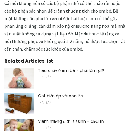
Cái nôi không nên có các bộ phận nhỏ có thể tháo rời hoặc
các bộ phận sắc nhọn để tránh thương tích cho em bé. Bề
mặt không cần phủ lớp vecni độc hại hoặc sơn có thể gây
phản ứng dị ứng, cần đảm bảo hộ chiếu cho hàng hóa mà nhà
sản xuất không sử dụng vật liệu đó. Mặc dù thực tế rằng cái
nôi thường phục vụ không quá 1-2 năm, nó được lựa chọn rất
cẩn thận, chăm sóc sức khỏe của em bé.
Related Articles list:
Tiêu chảy ở em bé - phải làm gì?
THAI SẢN
Cot biến áp với con lắc
THAI SẢN
Viêm miệng ở trẻ sơ sinh - điều trị
THAI SẢN