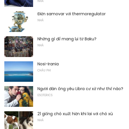
NHÀ
Điện samovar với thermoregulator
NHÀ
Những gì để mang lại từ Baku?
NHÀ
Nosi-Irania
CHÂU PHI
Người đàn ông yêu Libra cư xử như thế nào?
ESOTERICS
21 giống chó xuất hiện khi lai với chó xù
NHÀ