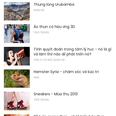
Thung lũng Urubamba
NAM MỸ
Áo thun có hiệu ứng 3D
THỜI TRANG
Tính quyết đoán trong tâm lý học - nó là gì
và làm thế nào để phát triển nó?
TÂM LÝ VÀ MỐI QUAN HỆ
Hamster Syria - chăm sóc và bảo trì
NHÀ
Sneakers - Mùa thu 2013
THỜI TRANG