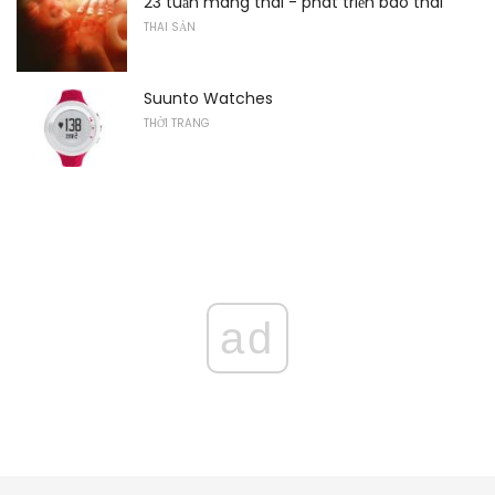
23 tuần mang thai - phát triển bào thai
THAI SẢN
Suunto Watches
THỜI TRANG
ad