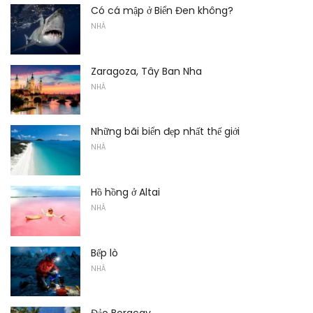
Có cá mập ở Biển Đen không?
NHÀ
Zaragoza, Tây Ban Nha
NHÀ
Những bãi biển đẹp nhất thế giới
NHÀ
Hồ hồng ở Altai
NHÀ
Bếp lò
NHÀ