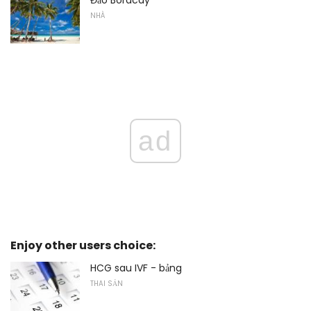
Đảo Boracay
NHÀ
ad
Enjoy other users choice:
HCG sau IVF - bảng
THAI SẢN