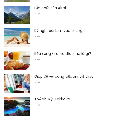
Bản chất của Altai
NHÀ
Kỳ nghỉ bãi biển vào tháng 1
NHÀ
Bữa sáng kiểu lục địa - nó là gì?
NHÀ
Giúp đỡ với công việc xin thị thực
NHÀ
Thổ Nhĩ Kỳ, Tekirova
NHÀ