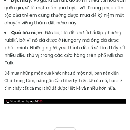
Dệt may.
Vỏ gối, khăn ăn, áo sơ mi thêu với hoa văn
quốc gia, sẽ là một món quà tuyệt vời. Trang phục dân
tộc của trẻ em cũng thường được mua để kỷ niệm một
chuyến viếng thăm đất nước này.
Quà lưu niệm.
Đặc biệt là đồ chơi "khối lập phương
rubik", bởi vì nó đã được ở Hungary mà ông đã được
phát minh. Những người yêu thích đồ cổ sẽ tìm thấy rất
nhiều điều thú vị trong các cửa hàng trên phố Miksha
Falk.
Để mua những món quà khác nhau ở một nơi, bạn nên đến
Chợ Trung tâm, nằm gần Cầu Liberty. Trên kệ của nó, bạn sẽ
tìm thấy tất cả mọi thứ đã được liệt kê và nhiều hơn nữa.