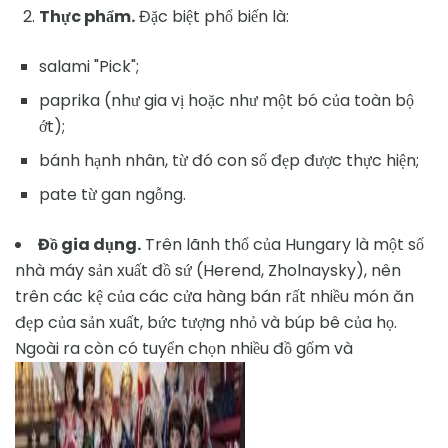
Thực phẩm.
Đặc biệt phổ biến là:
salami "Pick";
paprika (như gia vị hoặc như một bó của toàn bộ
ớt);
bánh hạnh nhân, từ đó con số đẹp được thực hiện;
pate từ gan ngỗng.
Đồ gia dụng.
Trên lãnh thổ của Hungary là một số
nhà máy sản xuất đồ sứ (Herend, Zholnaysky), nên
trên các kệ của các cửa hàng bán rất nhiều món ăn
đẹp của sản xuất, bức tượng nhỏ và búp bê của họ.
Ngoài ra còn có tuyển chọn nhiều đồ gốm và